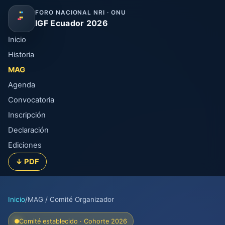
FORO NACIONAL NRI · ONU
IGF Ecuador 2026
Inicio
Historia
MAG
Agenda
Convocatoria
Inscripción
Declaración
Ediciones
↓ PDF
Inicio
/
MAG / Comité Organizador
Comité establecido · Cohorte 2026