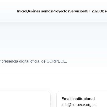
Inicio
Quiénes somos
Proyectos
Servicios
IGF 2026
Obse
 y presencia digital oficial de CORPECE.
Email institucional
info@corpece.org.ec