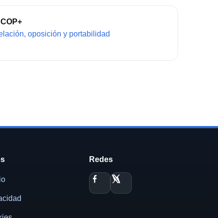
ARCOP+
elación, oposición y portabilidad
es
Redes
io
vacidad
kies